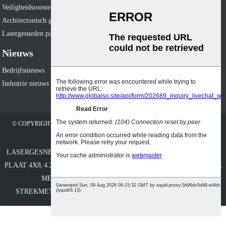
Veiligheidsrooster
Architectonisch gaas
Lasergesneden paneel
Nieuws
Bedrijfsnieuws
Industrie nieuws
© COPYRIGHT - 2010-2023: ALLE RECHTEN VOORBEHOUDEN. OVERIGE
WEBSITES: WWW.HUIJINMATERIALS.COM
SITEMAP
LASERGESNEDEN ROOSTERPANELEN
UITGEBREIDE METALEN
,
PLAAT 4X8
4.27 UITGEBREID METALEN ROOSTER
UITGEBREIDE
,
,
METALEN PANELEN
ZWAAR UITGEVOERD
,
STREKMETAALROOSTER
DIAMANT STREKMETAALGAAS
,
,
[javascript]
[/javascript]